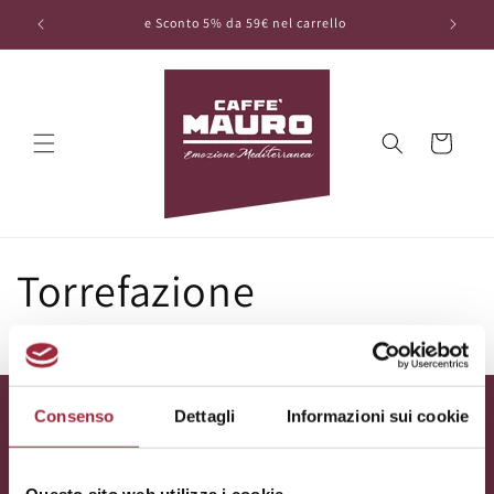
Vai
direttamente
e Sconto 5% da 59€ nel carrello
ai contenuti
Carrello
Torrefazione
Consenso
Dettagli
Informazioni sui cookie